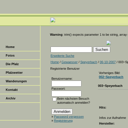
Warning
: trim() expects parameter 1 to be string, array
Home
Fotos
Erweiterte Suche
Home
/
Gewaesser
/
Speyerbach
/
06-10-2007
/ 003~S
Die Pfalz
Registrierte Benutzer
Pfalzwetter
Vorheriges Bild:
002~Speyerbach
Benutzername:
Wanderungen
003~Speyerbach
Passwort:
Kontakt
Archiv
Beim nächsten Besuch
automatisch anmelden?
Hits:
»
Password vergessen
Infos zur Aufnahme
»
Registrierung
Hersteller: