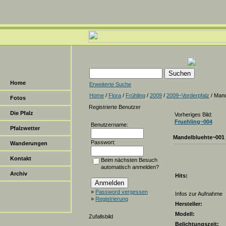
Home
Erweiterte Suche
Home
/
Flora
/
Frühling
/
2009
/
2009~Vorderpfalz
/ Mand
Fotos
Registrierte Benutzer
Die Pfalz
Vorheriges Bild:
Fruehling~004
Benutzername:
Pfalzwetter
Mandelbluehte~001
Passwort:
Wanderungen
Kontakt
Beim nächsten Besuch
automatisch anmelden?
Archiv
Hits:
»
Password vergessen
Infos zur Aufnahme
»
Registrierung
Hersteller:
Modell:
Zufallsbild
Belichtungszeit: