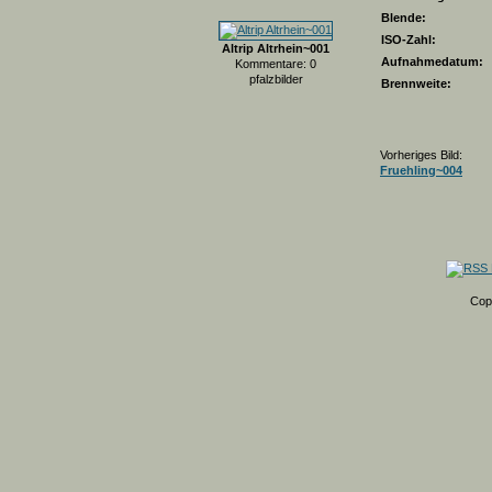
Blende:
ISO-Zahl:
Altrip Altrhein~001
Aufnahmedatum:
Kommentare: 0
pfalzbilder
Brennweite:
Vorheriges Bild:
Fruehling~004
Cop