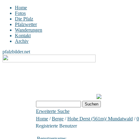
Home
Fotos
Die Pfalz
Pfalzwetter
Wanderungen
Kontakt
Archiv
pfalzbilder.net
Erweiterte Suche
Home
/
Berge
/
Hohe Derst (561m)/ Mundatwald
/
0
Registrierte Benutzer
Benutzername: