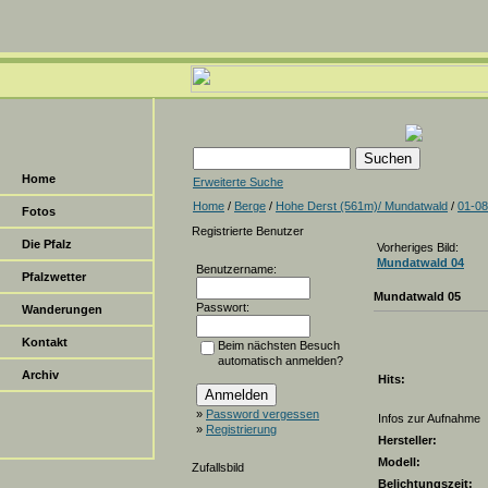
Home
Erweiterte Suche
Home
/
Berge
/
Hohe Derst (561m)/ Mundatwald
/
01-08
Fotos
Registrierte Benutzer
Die Pfalz
Vorheriges Bild:
Mundatwald 04
Benutzername:
Pfalzwetter
Mundatwald 05
Passwort:
Wanderungen
Kontakt
Beim nächsten Besuch
automatisch anmelden?
Archiv
Hits:
»
Password vergessen
Infos zur Aufnahme
»
Registrierung
Hersteller:
Modell:
Zufallsbild
Belichtungszeit: