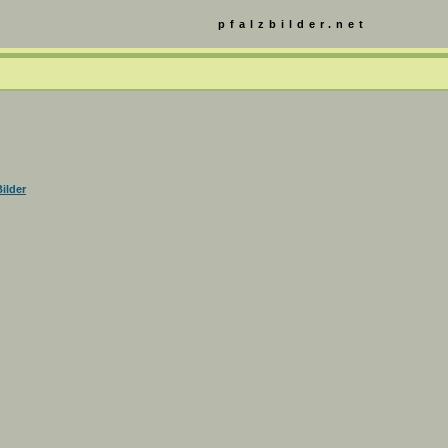
pfalzbilder.net
ilder