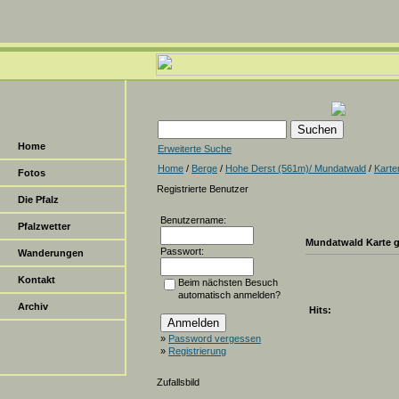
Home
Erweiterte Suche
Home
/
Berge
/
Hohe Derst (561m)/ Mundatwald
/
Karte
Fotos
Registrierte Benutzer
Die Pfalz
Benutzername:
Pfalzwetter
Mundatwald Karte 
Passwort:
Wanderungen
Kontakt
Beim nächsten Besuch
automatisch anmelden?
Archiv
Hits:
»
Password vergessen
»
Registrierung
Zufallsbild