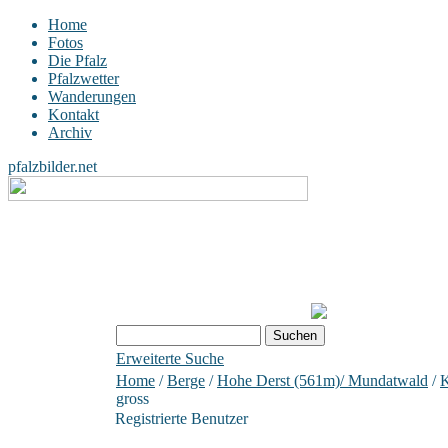
Home
Fotos
Die Pfalz
Pfalzwetter
Wanderungen
Kontakt
Archiv
pfalzbilder.net
Erweiterte Suche
Home
/
Berge
/
Hohe Derst (561m)/ Mundatwald
/
K
gross
Registrierte Benutzer