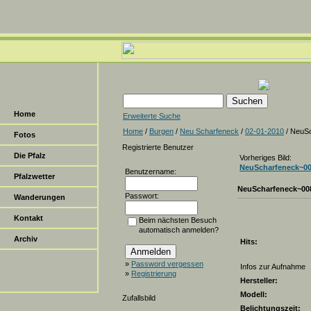
Home
Erweiterte Suche
Home
/
Burgen
/
Neu Scharfeneck
/
02-01-2010
/ NeuS
Fotos
Registrierte Benutzer
Die Pfalz
Vorheriges Bild:
NeuScharfeneck~0
Benutzername:
Pfalzwetter
NeuScharfeneck~00
Passwort:
Wanderungen
Kontakt
Beim nächsten Besuch
automatisch anmelden?
Archiv
Hits:
»
Password vergessen
Infos zur Aufnahme
»
Registrierung
Hersteller:
Modell:
Zufallsbild
Belichtungszeit: