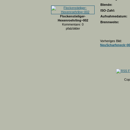
Blende:
ISO-Zahl:
Flockenstieliger-
Aufnahmedatum:
Hexenroehrling~002
Brennweite:
Kommentare: 0
pfalzbilder
Vorheriges Bild:
NeuScharfeneck~0
Cop