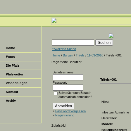
Home
Erweiterte Suche
Home
/
Burgen
/
Trifels
/
11-03-2010
/ Trifels~001
Fotos
Registrierte Benutzer
Die Pfalz
Benutzername:
Pfalzwetter
Trifels~001
Passwort:
Wanderungen
Kontakt
Beim nächsten Besuch
automatisch anmelden?
Archiv
Hits:
»
Password vergessen
Infos zur Aufnahme
»
Registrierung
Hersteller:
Modell:
Zufallsbild
Belichtungszeit: