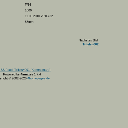
F/36
1600
11.03.2010 20:03:32
55mm
Nächstes Bild:
Trifels~002
Powered by
4images
1.7.4
yright © 2002-2026
4homepages.de