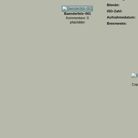
Blende:
ISO-Zahl:
Baenderfels~001
Aufnahmedatum:
Kommentare: 0
pfalzbilder
Brennweite:
Cop