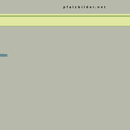
pfalzbilder.net
ilder