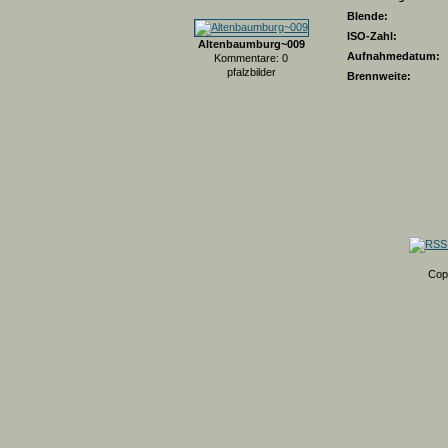
Blende:
ISO-Zahl:
Altenbaumburg~009
Aufnahmedatum:
Kommentare: 0
pfalzbilder
Brennweite:
Cop