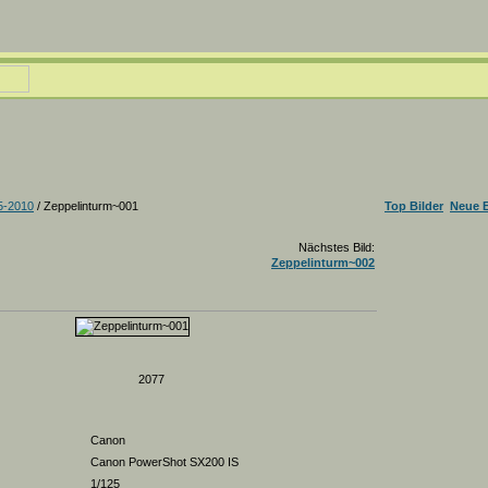
5-2010
/ Zeppelinturm~001
Top Bilder
Neue B
Nächstes Bild:
Zeppelinturm~002
2077
Canon
Canon PowerShot SX200 IS
1/125