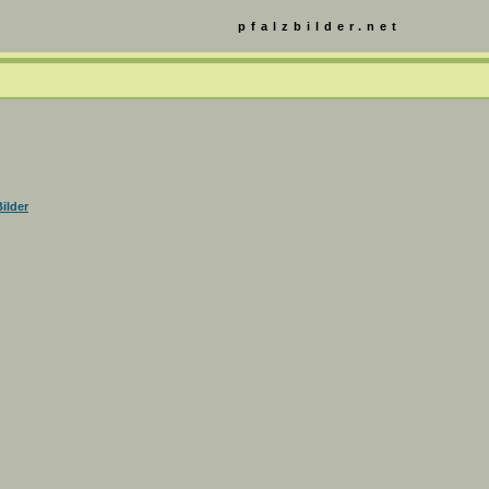
pfalzbilder.net
ilder