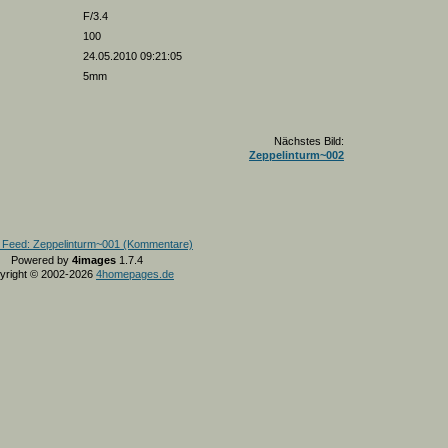
F/3.4
100
24.05.2010 09:21:05
5mm
Nächstes Bild:
Zeppelinturm~002
Powered by
4images
1.7.4
yright © 2002-2026
4homepages.de