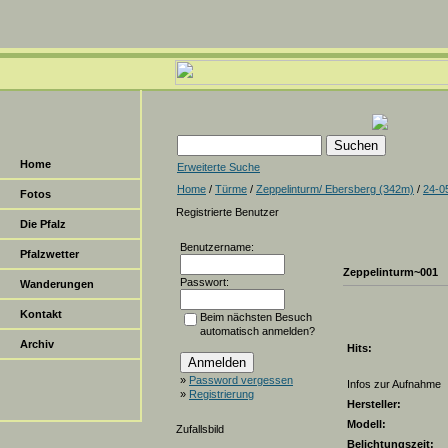
Home
Erweiterte Suche
Home
/
Türme
/
Zeppelinturm/ Ebersberg (342m)
/
24-0
Fotos
Registrierte Benutzer
Die Pfalz
Benutzername:
Pfalzwetter
Zeppelinturm~001
Passwort:
Wanderungen
Kontakt
Beim nächsten Besuch
automatisch anmelden?
Archiv
Hits:
»
Password vergessen
Infos zur Aufnahme
»
Registrierung
Hersteller:
Modell:
Zufallsbild
Belichtungszeit: