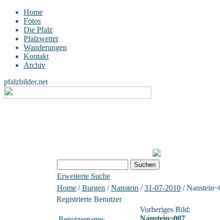
Home
Fotos
Die Pfalz
Pfalzwetter
Wanderungen
Kontakt
Archiv
pfalzbilder.net
Erweiterte Suche
Home
/
Burgen
/
Nanstein
/
31-07-2010
/ Nanstein~
Registrierte Benutzer
Vorheriges Bild:
Nanstein~007
Benutzername: