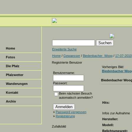
Home
Erweiterte Suche
Home
/
Gewaesser
/
Biedenbacher_Woog
/
17-07-2010
Fotos
Registrierte Benutzer
Die Pfalz
Vorheriges Bild:
Biedenbacher Woo
Benutzername:
Pfalzwetter
Biedenbacher Woo
Passwort:
Wanderungen
Kontakt
Beim nächsten Besuch
automatisch anmelden?
Archiv
Hits:
»
Password vergessen
Infos zur Aufnahme
»
Registrierung
Hersteller:
Modell:
Zufallsbild
Belichtungszeit: