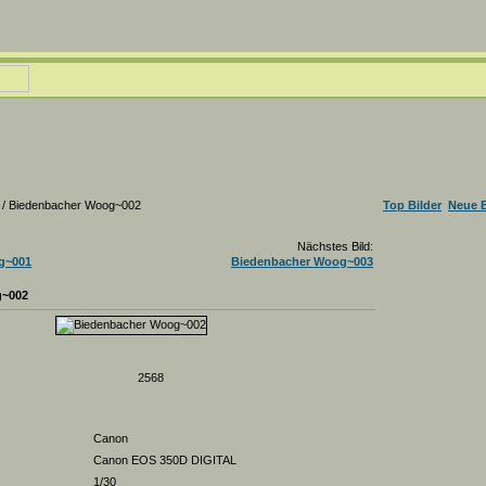
/ Biedenbacher Woog~002
Top Bilder
Neue B
Nächstes Bild:
g~001
Biedenbacher Woog~003
g~002
2568
Canon
Canon EOS 350D DIGITAL
1/30