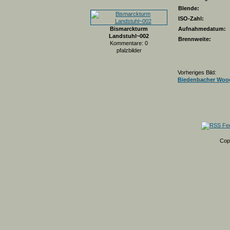
Blende:
ISO-Zahl:
Bismarckturm
Aufnahmedatum:
Landstuhl~002
Brennweite:
Kommentare: 0
pfalzbilder
Vorheriges Bild:
Biedenbacher Woo
Cop