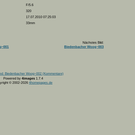
F/5.6
320
17.07.2010 07:25:03
33mm
Nächstes Bild:
g~001
Biedenbacher Woog~003
Powered by
4images
1.7.4
yright © 2002-2026
4homepages.de