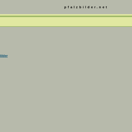
pfalzbilder.net
ilder