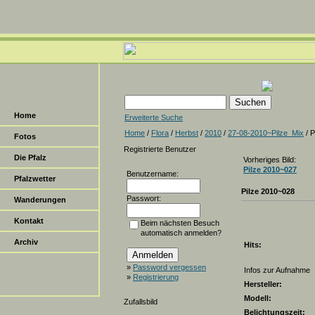
Home
Erweiterte Suche
Home
/
Flora
/
Herbst
/
2010
/
27-08-2010~Pilze_Mix
/ P
Fotos
Registrierte Benutzer
Die Pfalz
Vorheriges Bild:
Pilze 2010~027
Benutzername:
Pfalzwetter
Pilze 2010~028
Passwort:
Wanderungen
Kontakt
Beim nächsten Besuch
automatisch anmelden?
Archiv
Hits:
»
Password vergessen
Infos zur Aufnahme
»
Registrierung
Hersteller:
Modell:
Zufallsbild
Belichtungszeit: