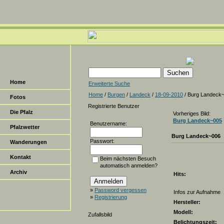
Home
Erweiterte Suche
Home
/
Burgen
/
Landeck
/
18-09-2010
/ Burg Landeck
Fotos
Registrierte Benutzer
Die Pfalz
Vorheriges Bild:
Burg Landeck~005
Benutzername:
Pfalzwetter
Burg Landeck~006
Passwort:
Wanderungen
Kontakt
Beim nächsten Besuch
automatisch anmelden?
Archiv
Hits:
»
Password vergessen
Infos zur Aufnahme
»
Registrierung
Hersteller:
Modell:
Zufallsbild
Belichtungszeit: