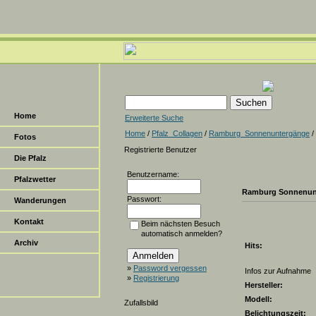
Home
Erweiterte Suche
Home
/
Pfalz_Collagen
/
Ramburg_Sonnenuntergänge
/
Fotos
Registrierte Benutzer
Die Pfalz
Benutzername:
Pfalzwetter
Ramburg Sonnenun
Passwort:
Wanderungen
Kontakt
Beim nächsten Besuch
automatisch anmelden?
Archiv
Hits:
»
Password vergessen
Infos zur Aufnahme
»
Registrierung
Hersteller:
Modell:
Zufallsbild
Belichtungszeit: