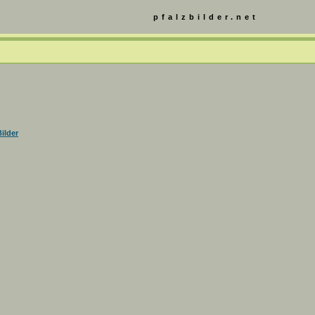
pfalzbilder.net
ilder