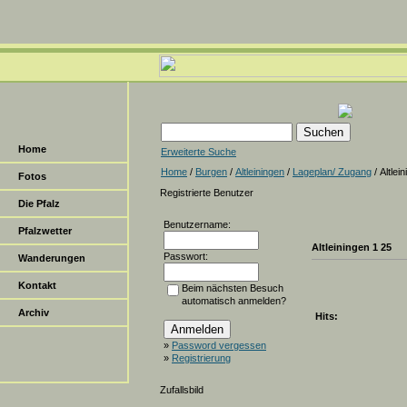
Home
Erweiterte Suche
Home
/
Burgen
/
Altleiningen
/
Lageplan/ Zugang
/ Altlei
Fotos
Registrierte Benutzer
Die Pfalz
Benutzername:
Pfalzwetter
Altleiningen 1 25
Passwort:
Wanderungen
Kontakt
Beim nächsten Besuch
automatisch anmelden?
Archiv
Hits:
»
Password vergessen
»
Registrierung
Zufallsbild