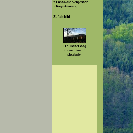
»
Password vergessen
»
Registrierung
Zufallsbild
017~HoheLoog
Kommentare: 0
pfalzbilder