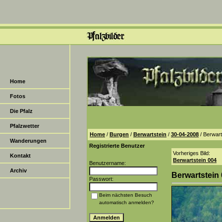
Home
Fotos
Die Pfalz
Pfalzwetter
Home
/
Burgen
/
Berwartstein
/
30-04-2008
/ Berwart
Wanderungen
Registrierte Benutzer
Vorheriges Bild:
Kontakt
Berwartstein 004
Benutzername:
Archiv
Berwartstein
Passwort:
Beim nächsten Besuch
automatisch anmelden?