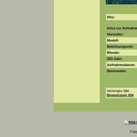
Hits:
Infos zur Aufnah
Hersteller:
Modell:
Belichtungszeit:
Blende:
ISO-Zahl:
Aufnahmedatum:
Brennweite:
Vorheriges Bild:
Berwartstein 004
Copy