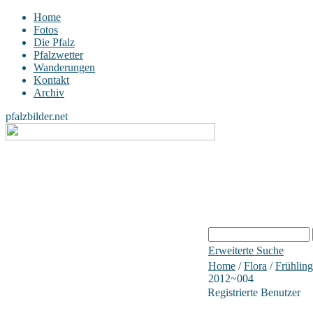
Home
Fotos
Die Pfalz
Pfalzwetter
Wanderungen
Kontakt
Archiv
pfalzbilder.net
Erweiterte Suche
Home
/
Flora
/
Frühling
2012~004
Registrierte Benutzer