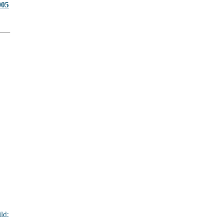
005
ld: