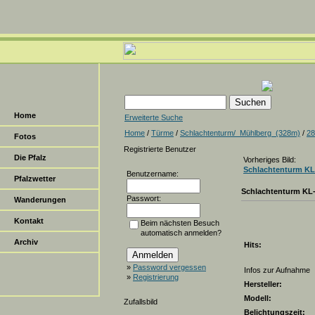
Home
Erweiterte Suche
Home
/
Türme
/
Schlachtenturm/_Mühlberg_(328m)
/
28
Fotos
Registrierte Benutzer
Die Pfalz
Vorheriges Bild:
Schlachtenturm KL
Benutzername:
Pfalzwetter
Schlachtenturm KL
Passwort:
Wanderungen
Kontakt
Beim nächsten Besuch
automatisch anmelden?
Archiv
Hits:
»
Password vergessen
Infos zur Aufnahme
»
Registrierung
Hersteller:
Modell:
Zufallsbild
Belichtungszeit: