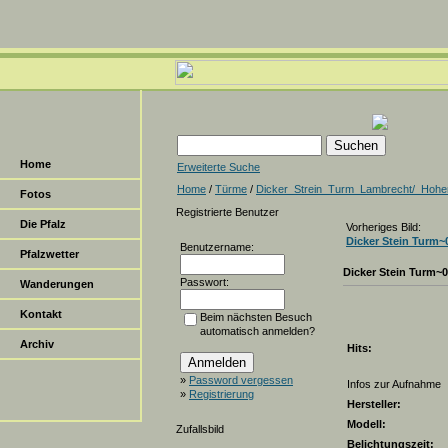
Home
Erweiterte Suche
Home
/
Türme
/
Dicker_Strein_Turm_Lambrecht/_Hohe
Fotos
Registrierte Benutzer
Die Pfalz
Vorheriges Bild:
Dicker Stein Turm~
Benutzername:
Pfalzwetter
Dicker Stein Turm~
Passwort:
Wanderungen
Kontakt
Beim nächsten Besuch
automatisch anmelden?
Archiv
Hits:
»
Password vergessen
Infos zur Aufnahme
»
Registrierung
Hersteller:
Modell:
Zufallsbild
Belichtungszeit: