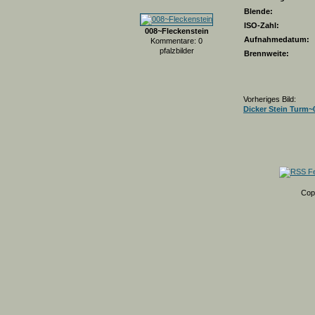
Blende:
ISO-Zahl:
008~Fleckenstein
Aufnahmedatum:
Kommentare: 0
pfalzbilder
Brennweite:
Vorheriges Bild:
Dicker Stein Turm~
Cop