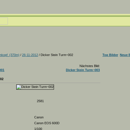
nkopf_(370m)
/
26-11-2012
/ Dicker Stein Turm~002
Top Bilder
Neue B
Nächstes Bild:
001
Dicker Stein Turm~003
002
2581
Canon
Canon EOS 600D
1/100