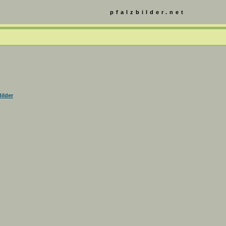
pfalzbilder.net
ilder