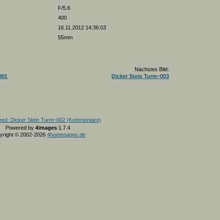
F/5.6
400
16.11.2012 14:36:03
55mm
Nächstes Bild:
001
Dicker Stein Turm~003
Powered by
4images
1.7.4
yright © 2002-2026
4homepages.de