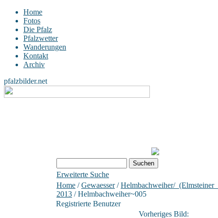
Home
Fotos
Die Pfalz
Pfalzwetter
Wanderungen
Kontakt
Archiv
pfalzbilder.net
Erweiterte Suche
Home
/
Gewaesser
/
Helmbachweiher/_(Elmsteiner_
2013
/ Helmbachweiher~005
Registrierte Benutzer
Vorheriges Bild: