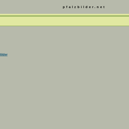
pfalzbilder.net
ilder