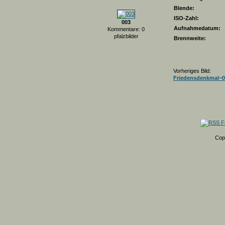
Blende:
ISO-Zahl:
003
Aufnahmedatum:
Kommentare: 0
pfalzbilder
Brennweite:
Vorheriges Bild:
Friedensdenkmal~0
Cop