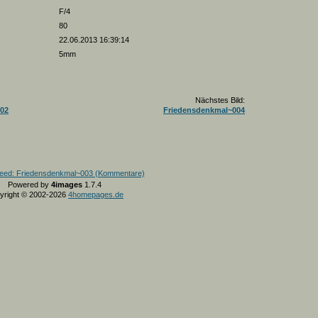
F/4
80
22.06.2013 16:39:14
5mm
Nächstes Bild:
02
Friedensdenkmal~004
Powered by
4images
1.7.4
yright © 2002-2026
4homepages.de