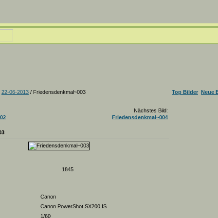
/
22-06-2013
/ Friedensdenkmal~003
Top Bilder
Neue B
Nächstes Bild:
02
Friedensdenkmal~004
03
1845
Canon
Canon PowerShot SX200 IS
1/60