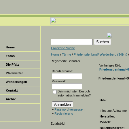
Home
Erweiterte Suche
Home
/
Türme
/
Friedensdenkmal/ Werderberg (349m)
Fotos
Registrierte Benutzer
Die Pfalz
Vorheriges Bild:
Friedensdenkmal~0
Benutzername:
Pfalzwetter
Friedensdenkmal~0
Passwort:
Wanderungen
Kontakt
Beim nächsten Besuch
automatisch anmelden?
Archiv
Hits:
»
Password vergessen
Infos zur Aufnahme
»
Registrierung
Hersteller:
Modell:
Zufallsbild
Belichtungszeit: