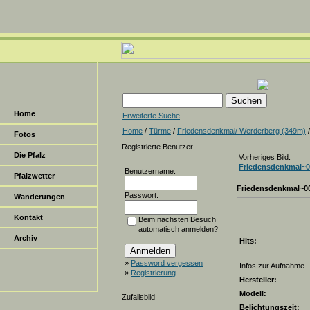
Home
Erweiterte Suche
Home
/
Türme
/
Friedensdenkmal/ Werderberg (349m)
Fotos
Registrierte Benutzer
Die Pfalz
Vorheriges Bild:
Friedensdenkmal~0
Benutzername:
Pfalzwetter
Friedensdenkmal~0
Passwort:
Wanderungen
Kontakt
Beim nächsten Besuch
automatisch anmelden?
Archiv
Hits:
»
Password vergessen
Infos zur Aufnahme
»
Registrierung
Hersteller:
Modell:
Zufallsbild
Belichtungszeit: