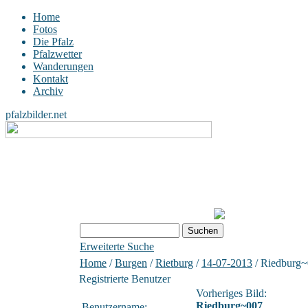
Home
Fotos
Die Pfalz
Pfalzwetter
Wanderungen
Kontakt
Archiv
pfalzbilder.net
Erweiterte Suche
Home
/
Burgen
/
Rietburg
/
14-07-2013
/ Riedburg
Registrierte Benutzer
Vorheriges Bild:
Riedburg~007
Benutzername: