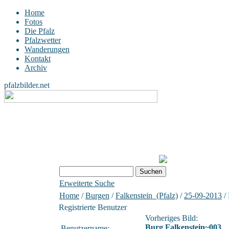
Home
Fotos
Die Pfalz
Pfalzwetter
Wanderungen
Kontakt
Archiv
pfalzbilder.net
Erweiterte Suche
Home
/
Burgen
/
Falkenstein_(Pfalz)
/
25-09-2013
/ 
Registrierte Benutzer
Vorheriges Bild:
Burg Falkenstein~003
Benutzername: