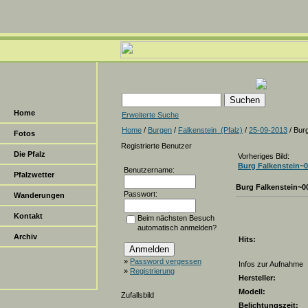
Home
Erweiterte Suche
Home
/
Burgen
/
Falkenstein_(Pfalz)
/
25-09-2013
/ Bur
Fotos
Registrierte Benutzer
Die Pfalz
Vorheriges Bild:
Burg Falkenstein~
Benutzername:
Pfalzwetter
Burg Falkenstein~0
Passwort:
Wanderungen
Kontakt
Beim nächsten Besuch
automatisch anmelden?
Archiv
Hits:
»
Password vergessen
Infos zur Aufnahme
»
Registrierung
Hersteller:
Modell:
Zufallsbild
Belichtungszeit: