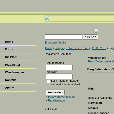
Home
Erweiterte Suche
Home
/
Burgen
/
Falkenstein_(Pfalz)
/
25-09-2013
/ Bur
Fotos
Registrierte Benutzer
Die Pfalz
Vorheriges Bild:
Burg Falkenstein~
Benutzername:
Pfalzwetter
Burg Falkenstein~0
Passwort:
Wanderungen
Kontakt
Beim nächsten Besuch
automatisch anmelden?
Archiv
Hits:
»
Password vergessen
Infos zur Aufnahme
»
Registrierung
Hersteller:
Modell:
Zufallsbild
Belichtungszeit: