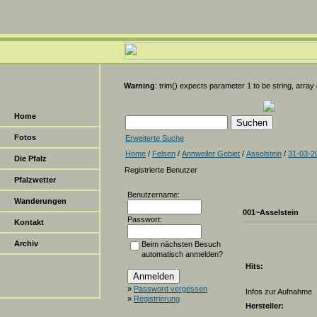
Warning
: trim() expects parameter 1 to be string, array
Home
Fotos
Erweiterte Suche
Home
/
Felsen
/
Annweiler Gebiet
/
Asselstein
/
31-03-2
Die Pfalz
Registrierte Benutzer
Pfalzwetter
Benutzername:
Wanderungen
001~Asselstein
Passwort:
Kontakt
Archiv
Beim nächsten Besuch
automatisch anmelden?
Hits:
»
Password vergessen
Infos zur Aufnahme
»
Registrierung
Hersteller: