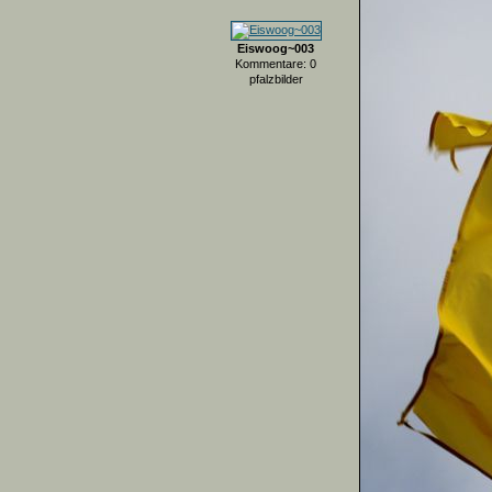
Eiswoog~003
Kommentare: 0
pfalzbilder