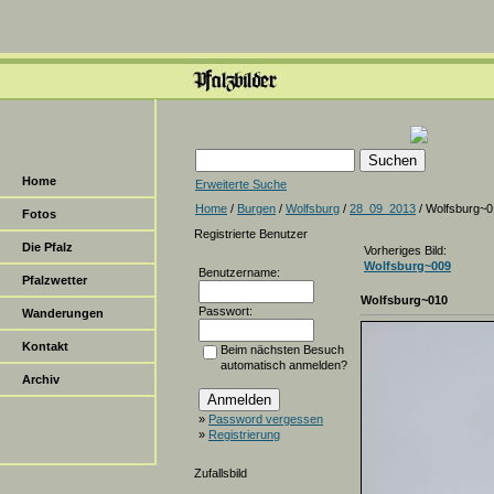
Home
Erweiterte Suche
Home
/
Burgen
/
Wolfsburg
/
28_09_2013
/ Wolfsburg~
Fotos
Registrierte Benutzer
Die Pfalz
Vorheriges Bild:
Wolfsburg~009
Benutzername:
Pfalzwetter
Wolfsburg~010
Passwort:
Wanderungen
Kontakt
Beim nächsten Besuch
automatisch anmelden?
Archiv
»
Password vergessen
»
Registrierung
Zufallsbild