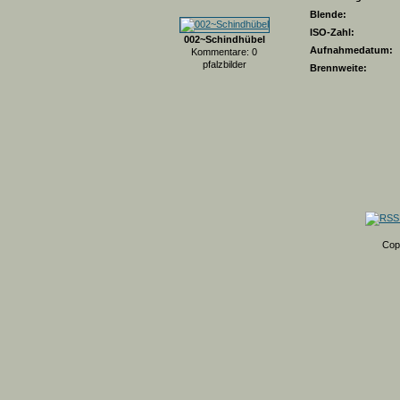
Blende:
ISO-Zahl:
002~Schindhübel
Aufnahmedatum:
Kommentare: 0
pfalzbilder
Brennweite:
Cop