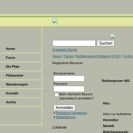
Home
Erweiterte Suche
Home
/
Türme
/
Rehbergturm/ Rehberg (577m)
/
13-04
Fotos
Registrierte Benutzer
Die Pfalz
Benutzername:
Pfalzwetter
Rehbergturm~001
Passwort:
Wanderungen
Kontakt
Beim nächsten Besuch
automatisch anmelden?
Archiv
Hits:
»
Password vergessen
Infos zur Aufnahme
»
Registrierung
Hersteller:
Modell:
Zufallsbild
Belichtungszeit: