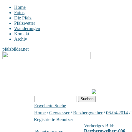
Home
Fotos
Die Pfalz
Pfalzwetter
Wanderungen
Kontakt
Archiv
pfalzbilder.net
Erweiterte Suche
Home
/
Gewaesser
/
Retzbergweiher
/
06-04-2014
/
Registrierte Benutzer
Vorheriges Bild:
Retzbergweiher~006
Benutzername: