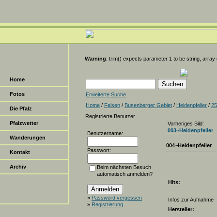
Warning
: trim() expects parameter 1 to be string, array
Home
Fotos
Erweiterte Suche
Home
/
Felsen
/
Busenberger Gebiet
/
Heidenpfeiler
/
25
Die Pfalz
Registrierte Benutzer
Pfalzwetter
Vorheriges Bild:
003~Heidenpfeiler
Benutzername:
Wanderungen
004~Heidenpfeiler
Passwort:
Kontakt
Archiv
Beim nächsten Besuch
automatisch anmelden?
Hits:
»
Password vergessen
Infos zur Aufnahme
»
Registrierung
Hersteller: