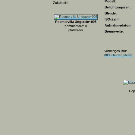
Modell:
Zufallsbild
Belichtungszeit:
Blende:
ISO-Zahl:
Roemervilla Ungstein~005
Aufnahmedatum:
Kommentare: 0
pfalzbilder
Brennweite:
Vorheriges Bild:
003~Heidenpfeiler
Cop