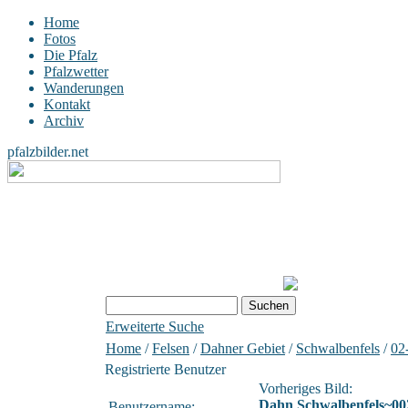
Home
Fotos
Die Pfalz
Pfalzwetter
Wanderungen
Kontakt
Archiv
pfalzbilder.net
Erweiterte Suche
Home
/
Felsen
/
Dahner Gebiet
/
Schwalbenfels
/
02
Registrierte Benutzer
Vorheriges Bild:
Dahn Schwalbenfels~00
Benutzername: