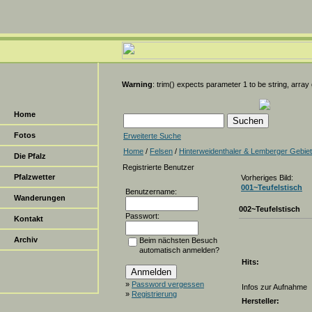
Warning
: trim() expects parameter 1 to be string, array
Home
Fotos
Erweiterte Suche
Home
/
Felsen
/
Hinterweidenthaler & Lemberger Gebiet
Die Pfalz
Registrierte Benutzer
Pfalzwetter
Vorheriges Bild:
001~Teufelstisch
Benutzername:
Wanderungen
002~Teufelstisch
Passwort:
Kontakt
Archiv
Beim nächsten Besuch
automatisch anmelden?
Hits:
»
Password vergessen
Infos zur Aufnahme
»
Registrierung
Hersteller: