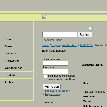
Home
Erweiterte Suche
Home
/
Burgen
/
Wachtenburg
/
02-01-2015
/ Wachtenb
Fotos
Registrierte Benutzer
Die Pfalz
Benutzername:
Pfalzwetter
Wachtenburg~001
Passwort:
Wanderungen
Kontakt
Beim nächsten Besuch
automatisch anmelden?
Archiv
Hits:
»
Password vergessen
Infos zur Aufnahme
»
Registrierung
Hersteller:
Modell:
Zufallsbild
Belichtungszeit: