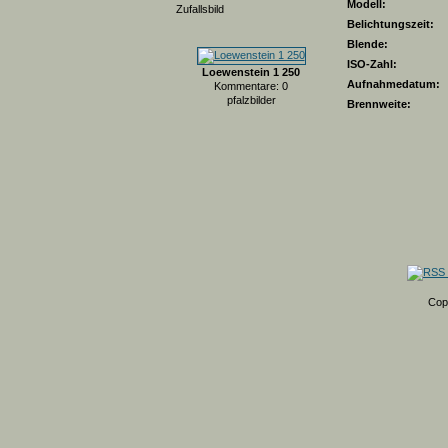
Modell:
Zufallsbild
Belichtungszeit:
Blende:
ISO-Zahl:
Loewenstein 1 250
Aufnahmedatum:
Kommentare: 0
pfalzbilder
Brennweite:
Cop