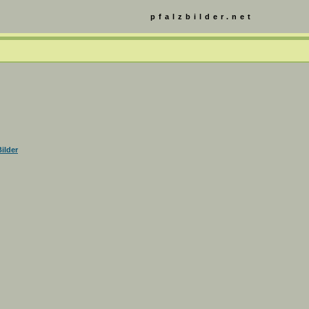
pfalzbilder.net
ilder