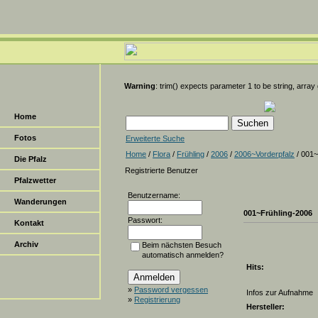
Warning
: trim() expects parameter 1 to be string, array
Home
Fotos
Erweiterte Suche
Home
/
Flora
/
Frühling
/
2006
/
2006~Vorderpfalz
/ 001~
Die Pfalz
Registrierte Benutzer
Pfalzwetter
Benutzername:
Wanderungen
001~Frühling-2006
Passwort:
Kontakt
Archiv
Beim nächsten Besuch
automatisch anmelden?
Hits:
»
Password vergessen
Infos zur Aufnahme
»
Registrierung
Hersteller: