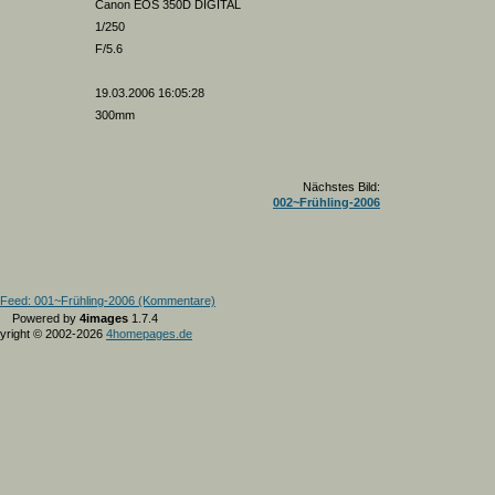
Canon EOS 350D DIGITAL
1/250
F/5.6
19.03.2006 16:05:28
300mm
Nächstes Bild:
002~Frühling-2006
Powered by
4images
1.7.4
yright © 2002-2026
4homepages.de