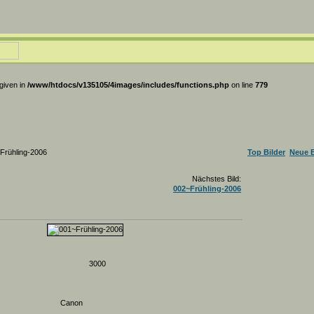
 given in
/www/htdocs/v135105/4images/includes/functions.php
on line
779
Frühling-2006
Top Bilder
Neue B
Nächstes Bild:
002~Frühling-2006
3000
Canon