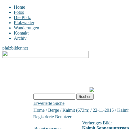
Home
Fotos
Die Pfalz
Pfalzwetter
Wanderungen
Kontakt
Archiv
pfalzbilder.net
Erweiterte Suche
Home
/
Berge
/
Kalmit (673m)
/
22-11-2015
/ Kalmi
Registrierte Benutzer
Vorheriges Bild:
Kalmit Sonnenunterga
Benutzername: