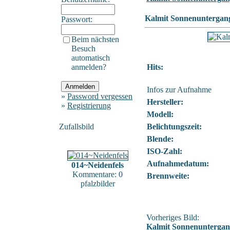
Kalmit Sonnenuntergan
Passwort:
Beim nächsten
Besuch
automatisch
anmelden?
Hits:
Infos zur Aufnahme
»
Password vergessen
Hersteller:
»
Registrierung
Modell:
Zufallsbild
Belichtungszeit:
Blende:
ISO-Zahl:
Aufnahmedatum:
014~Neidenfels
Kommentare: 0
Brennweite:
pfalzbilder
Vorheriges Bild:
Kalmit Sonnenunterga