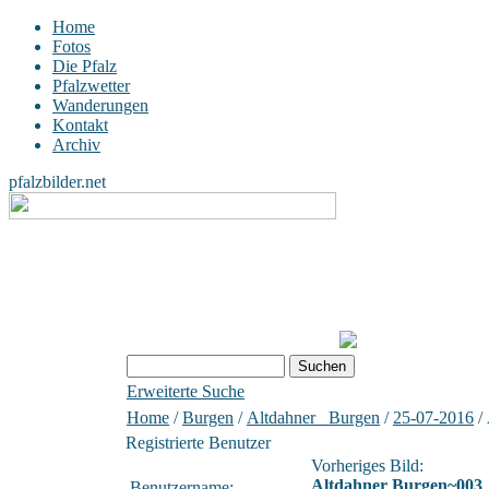
Home
Fotos
Die Pfalz
Pfalzwetter
Wanderungen
Kontakt
Archiv
pfalzbilder.net
Erweiterte Suche
Home
/
Burgen
/
Altdahner _Burgen
/
25-07-2016
/
Registrierte Benutzer
Vorheriges Bild:
Altdahner Burgen~003
Benutzername: