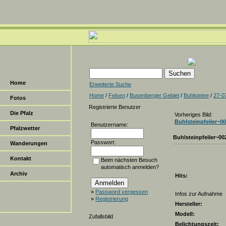
Home
Erweiterte Suche
Home
/
Felsen
/
Busenberger Gebiet
/
Buhlsteine
/
27-0
Fotos
Registrierte Benutzer
Die Pfalz
Vorheriges Bild:
Buhlsteinpfeiler~0
Benutzername:
Pfalzwetter
Buhlsteinpfeiler~00
Passwort:
Wanderungen
Kontakt
Beim nächsten Besuch
automatisch anmelden?
Archiv
Hits:
»
Password vergessen
Infos zur Aufnahme
»
Registrierung
Hersteller:
Modell:
Zufallsbild
Belichtungszeit: