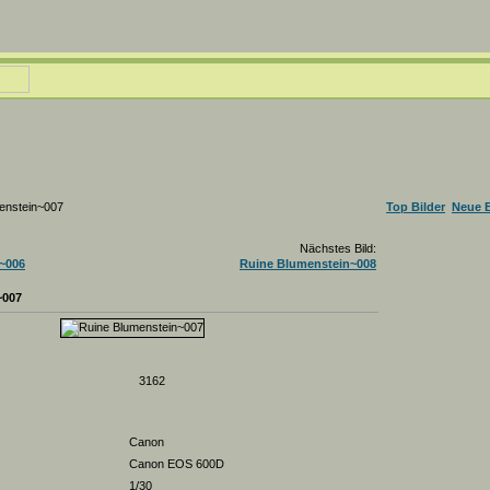
enstein~007
Top Bilder
Neue B
Nächstes Bild:
~006
Ruine Blumenstein~008
~007
3162
Canon
Canon EOS 600D
1/30