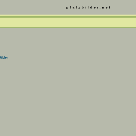
pfalzbilder.net
ilder