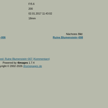
F/5.6
200
02.01.2017 11:43:02
18mm
Nächstes Bild:
~006
Ruine Blumenstein~008
Powered by
4images
1.7.4
yright © 2002-2026
4homepages.de