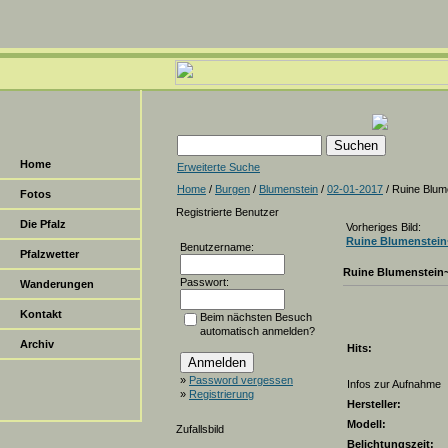
Home
Erweiterte Suche
Home
/
Burgen
/
Blumenstein
/
02-01-2017
/ Ruine Blum
Fotos
Registrierte Benutzer
Die Pfalz
Vorheriges Bild:
Ruine Blumenstein
Benutzername:
Pfalzwetter
Ruine Blumenstein
Passwort:
Wanderungen
Kontakt
Beim nächsten Besuch
automatisch anmelden?
Archiv
Hits:
»
Password vergessen
Infos zur Aufnahme
»
Registrierung
Hersteller:
Modell:
Zufallsbild
Belichtungszeit: