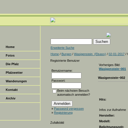
Home
Erweiterte Suche
Home
/
Burgen
/
Wasigenstein_(Elsass)
/
02-01-2017
/ 
Fotos
Registrierte Benutzer
Die Pfalz
Vorheriges Bild:
Wasigenstein~001
Benutzername:
Pfalzwetter
Wasigenstein~002
Passwort:
Wanderungen
Kontakt
Beim nächsten Besuch
automatisch anmelden?
Archiv
Hits:
»
Password vergessen
Infos zur Aufnahme
»
Registrierung
Hersteller:
Modell:
Zufallsbild
Belichtungszeit: