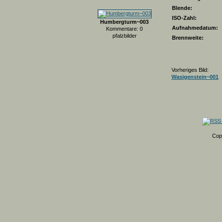
Blende:
ISO-Zahl:
Humbergturm~003
Aufnahmedatum:
Kommentare: 0
pfalzbilder
Brennweite:
Vorheriges Bild:
Wasigenstein~001
Cop