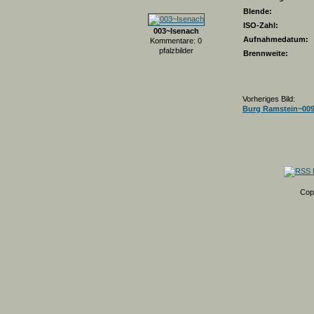
Blende:
ISO-Zahl:
003~Isenach
Aufnahmedatum:
Kommentare: 0
pfalzbilder
Brennweite:
Vorheriges Bild:
Burg Ramstein~00
Cop