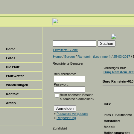
Home
Erweiterte Suche
Home
/
Burgen
/
Ramstein_(Lothringen)
/
25-03-2017
/ 
Fotos
Registrierte Benutzer
Die Pfalz
Vorheriges Bild:
Burg Ramstein~00
Benutzername:
Pfalzwetter
Burg Ramstein~010
Passwort:
Wanderungen
Kontakt
Beim nächsten Besuch
automatisch anmelden?
Archiv
Hits:
»
Password vergessen
Infos zur Aufnahme
»
Registrierung
Hersteller:
Modell:
Zufallsbild
Belichtungszeit: