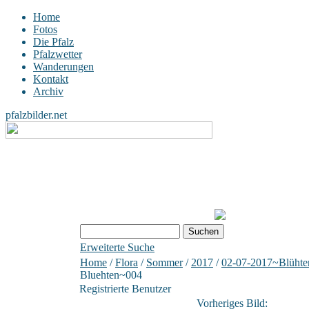
Home
Fotos
Die Pfalz
Pfalzwetter
Wanderungen
Kontakt
Archiv
pfalzbilder.net
Erweiterte Suche
Home
/
Flora
/
Sommer
/
2017
/
02-07-2017~Blüht
Bluehten~004
Registrierte Benutzer
Vorheriges Bild: