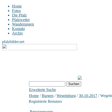
Home
Fotos
Die Pfalz
Pfalzwetter
Wanderungen
Kontakt
Archiv
pfalzbilder.net
Erweiterte Suche
Home
/
Burgen
/
Wegelnburg
/
30-10-2017
/ Wegel
Registrierte Benutzer
Benutzername: