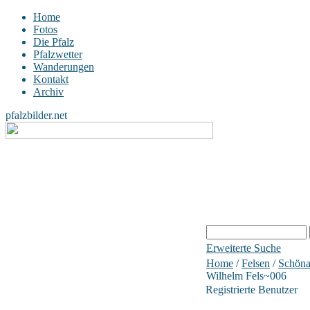
Home
Fotos
Die Pfalz
Pfalzwetter
Wanderungen
Kontakt
Archiv
pfalzbilder.net
Erweiterte Suche
Home
/
Felsen
/
Schöna
Wilhelm Fels~006
Registrierte Benutzer