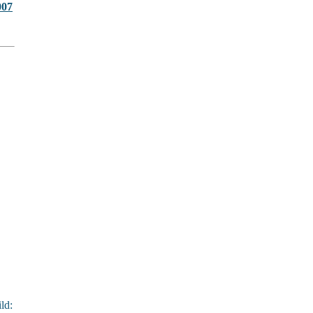
007
ld: