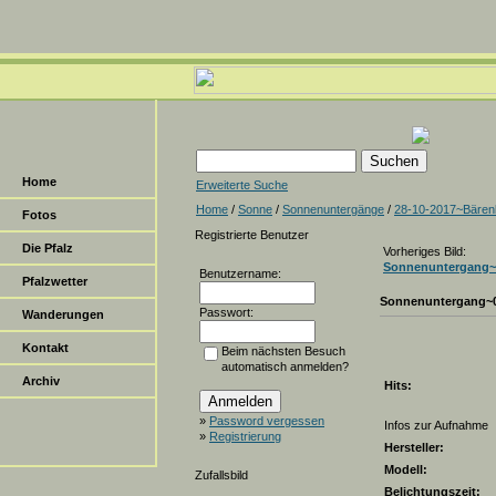
Home
Erweiterte Suche
Home
/
Sonne
/
Sonnenuntergänge
/
28-10-2017~Bären
Fotos
Registrierte Benutzer
Die Pfalz
Vorheriges Bild:
Sonnenuntergang~
Benutzername:
Pfalzwetter
Sonnenuntergang~
Passwort:
Wanderungen
Kontakt
Beim nächsten Besuch
automatisch anmelden?
Archiv
Hits:
»
Password vergessen
Infos zur Aufnahme
»
Registrierung
Hersteller:
Modell:
Zufallsbild
Belichtungszeit: