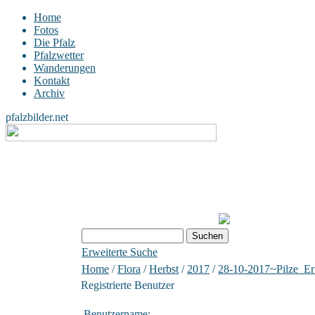
Home
Fotos
Die Pfalz
Pfalzwetter
Wanderungen
Kontakt
Archiv
pfalzbilder.net
Erweiterte Suche
Home
/
Flora
/
Herbst
/
2017
/
28-10-2017~Pilze_Er
Registrierte Benutzer
Benutzername: