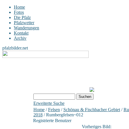
Home
Fotos
Die Pfalz
Pfalzwetter
Wanderungen
Kontakt
Archiv
pfalzbilder.net
Erweiterte Suche
Home
/
Felsen
/
Schönau & Fischbacher Gebiet
/
Ru
2018
/ Rumbergfelsen~012
Registrierte Benutzer
Vorheriges Bild: