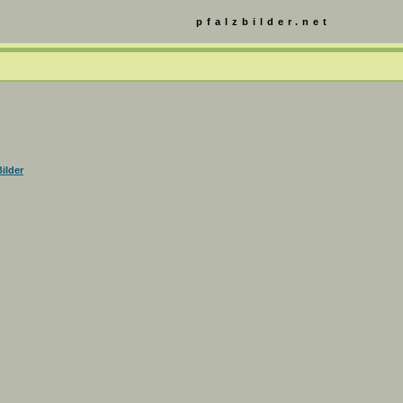
pfalzbilder.net
ilder