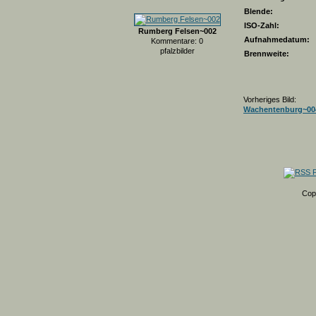
Blende:
ISO-Zahl:
Rumberg Felsen~002
Aufnahmedatum:
Kommentare: 0
pfalzbilder
Brennweite:
Vorheriges Bild:
Wachentenburg~00
Cop