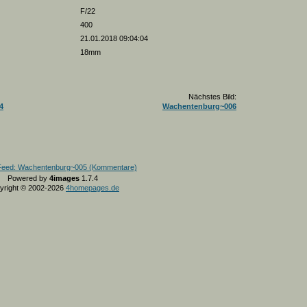
F/22
400
21.01.2018 09:04:04
18mm
Nächstes Bild:
4
Wachentenburg~006
Powered by
4images
1.7.4
yright © 2002-2026
4homepages.de