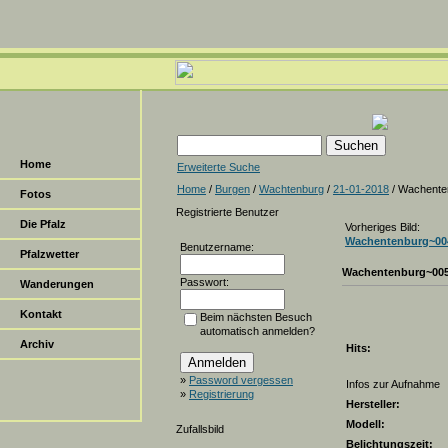
Home
Erweiterte Suche
Home
/
Burgen
/
Wachtenburg
/
21-01-2018
/ Wachente
Fotos
Registrierte Benutzer
Die Pfalz
Vorheriges Bild:
Wachentenburg~00
Benutzername:
Pfalzwetter
Wachentenburg~00
Passwort:
Wanderungen
Kontakt
Beim nächsten Besuch
automatisch anmelden?
Archiv
Hits:
»
Password vergessen
Infos zur Aufnahme
»
Registrierung
Hersteller:
Modell:
Zufallsbild
Belichtungszeit: