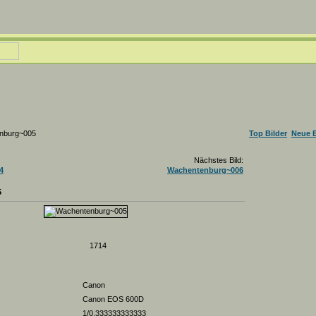
nburg~005
Top Bilder
Neue B
Nächstes Bild:
4
Wachentenburg~006
5
1714
Canon
Canon EOS 600D
1/0.333333333333