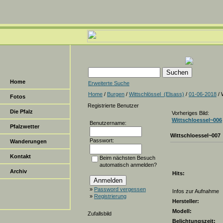
Home
Erweiterte Suche
Home
/
Burgen
/
Wittschlössel_(Elsass)
/
01-06-2018
/ 
Fotos
Registrierte Benutzer
Die Pfalz
Vorheriges Bild:
Wittschloessel~006
Benutzername:
Pfalzwetter
Wittschloessel~007
Passwort:
Wanderungen
Kontakt
Beim nächsten Besuch
automatisch anmelden?
Archiv
Hits:
»
Password vergessen
Infos zur Aufnahme
»
Registrierung
Hersteller:
Modell:
Zufallsbild
Belichtungszeit: