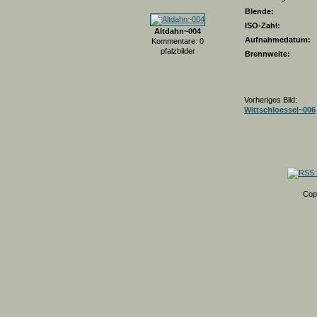
Blende:
ISO-Zahl:
Altdahn~004
Aufnahmedatum:
Kommentare: 0
pfalzbilder
Brennweite:
Vorheriges Bild:
Wittschloessel~006
Cop