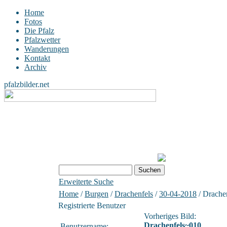
Home
Fotos
Die Pfalz
Pfalzwetter
Wanderungen
Kontakt
Archiv
pfalzbilder.net
Erweiterte Suche
Home
/
Burgen
/
Drachenfels
/
30-04-2018
/ Drache
Registrierte Benutzer
Vorheriges Bild:
Drachenfels~010
Benutzername: